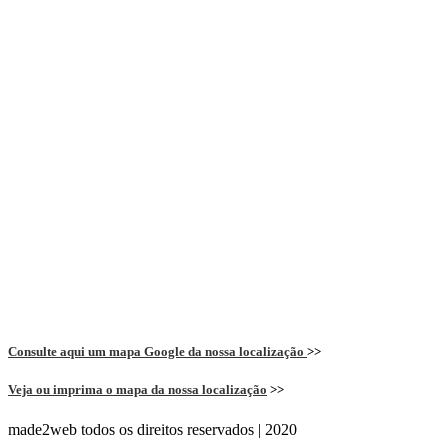
Consulte aqui um mapa Google da nossa localização
>>
Veja ou imprima o mapa da nossa localização
>>
made2web todos os direitos reservados | 2020