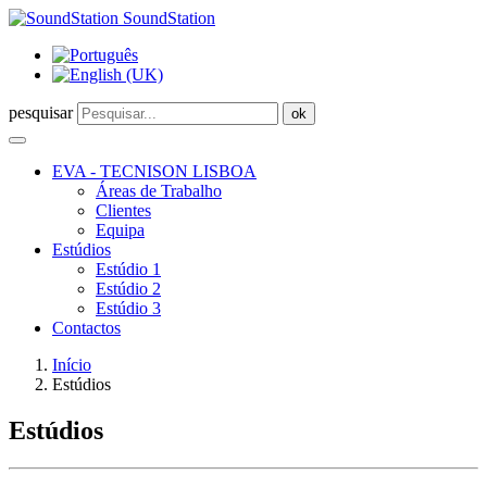
SoundStation
pesquisar
ok
EVA - TECNISON LISBOA
Áreas de Trabalho
Clientes
Equipa
Estúdios
Estúdio 1
Estúdio 2
Estúdio 3
Contactos
Início
Estúdios
Estúdios