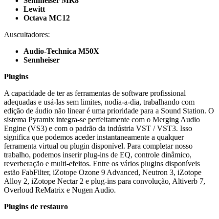
Sennheiser MK8
Lewitt
Octava MC12
Auscultadores:
Audio-Technica M50X
Sennheiser
Plugins
A capacidade de ter as ferramentas de software profissional
adequadas e usá-las sem limites, nodia-a-dia, trabalhando com
edição de áudio não linear é uma prioridade para a Sound Station. O
sistema Pyramix integra-se perfeitamente com o Merging Audio
Engine (VS3) e com o padrão da indústria VST / VST3. Isso
significa que podemos aceder instantaneamente a qualquer
ferramenta virtual ou plugin disponível. Para completar nosso
trabalho, podemos inserir plug-ins de EQ, controle dinâmico,
reverberação e multi-efeitos. Entre os vários plugins disponíveis
estão FabFilter, iZotope Ozone 9 Advanced, Neutron 3, iZotope
Alloy 2, iZotope Nectar 2 e plug-ins para convolução, Altiverb 7,
Overloud ReMatrix e Nugen Audio.
Plugins de restauro